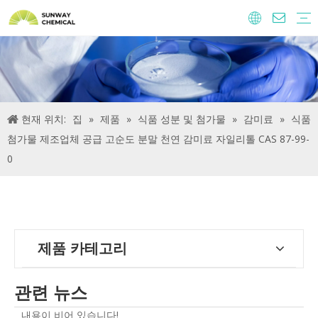
농약
음식 재료와 첨가제
사료 첨가제
물 처리 화학 물질
현재 위치:
집
»
제품
»
식품 성분 및 첨가물
»
감미료
»
식품
첨가물 제조업체 공급 고순도 분말 천연 감미료 자일리톨 CAS 87-99-
0
제품 카테고리
관련 뉴스
내용이 비어 있습니다!