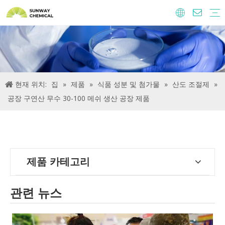
농약
음식 재료와 첨가제
사료 첨가제
물 처리 화학 물질
현재 위치:
집
»
제품
»
식품 성분 및 첨가물
»
산도 조절제
»
공장 구연산 무수 30-100 메쉬 생산 공장 제품
제품 카테고리
관련 뉴스