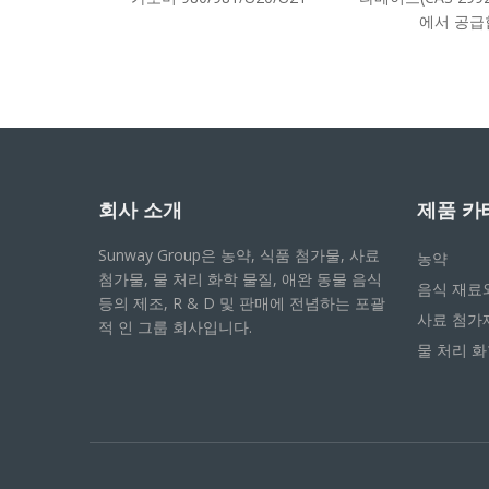
에서 공급
회사 소개
제품 카
Sunway Group은 농약, 식품 첨가물, 사료
농약
첨가물, 물 처리 화학 물질, 애완 동물 음식
음식 재료
등의 제조, R & D 및 판매에 전념하는 포괄
사료 첨가
적 인 그룹 회사입니다.
물 처리 화