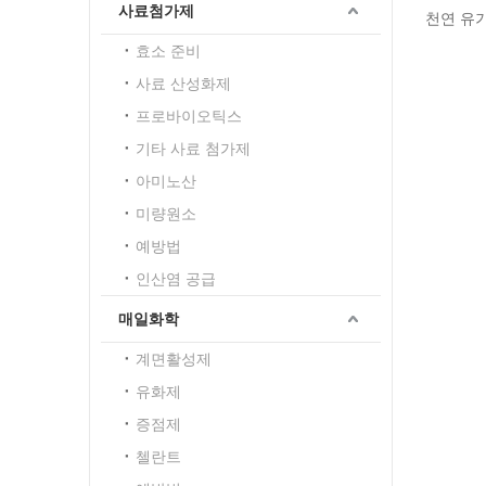
사료첨가제
천연 유기
효소 준비
사료 산성화제
프로바이오틱스
기타 사료 첨가제
아미노산
미량원소
예방법
인산염 공급
매일화학
계면활성제
유화제
증점제
첼란트