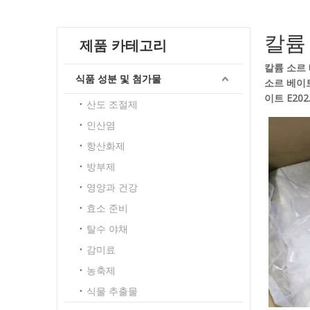
칼륨 
제품 카테고리
칼륨 소르 
식품 성분 및 첨가물
소르 베이트 
이트 E202
산도 조절제
인산염
항산화제
방부제
영양과 건강
효소 준비
탈수 야채
감미료
농축제
식물 추출물