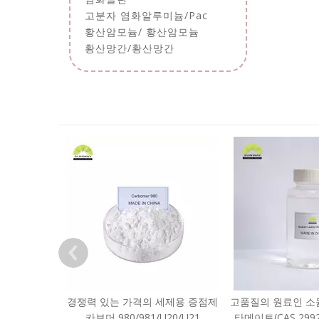
고분자 염화알루미늄/Pac
황산암모늄/ 황산암모늄
황산망간/황산망간
경쟁력 있는 가격의 세제용 증점제
고품질의 원료인 소
카보머 980/981/U20/U21
타메이트(CAS 2992