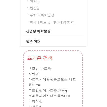
염화물
탄산염
수처리 화학물질
아세테이트 및 기타 대량 화학물질
산업용 화학물질
탈수 야채
뜨거운 검색
벤조산 나트륨
잔탄검
카르복시메틸셀룰로오스 나트
륨/Cmc
피토인산이나트륨 /Sapp
트리폴리인산나트륨/Stpp
L-라이신
염화콜린