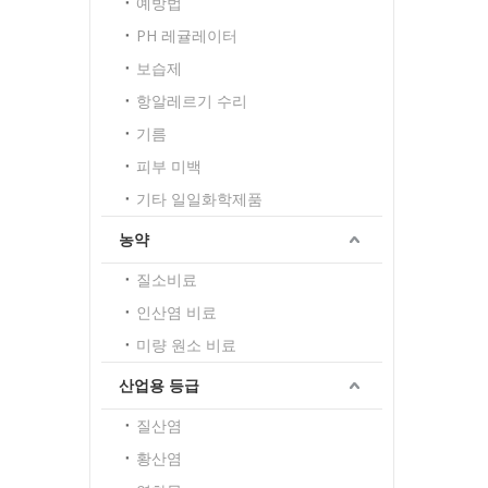
예방법
PH 레귤레이터
보습제
항알레르기 수리
기름
피부 미백
기타 일일화학제품
농약
질소비료
인산염 비료
미량 원소 비료
산업용 등급
질산염
황산염