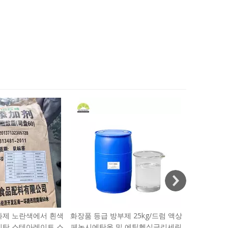
최저가 에
산 이나트륨
화제 노란색에서 흰색
화장품 등급 방부제 25kg/드럼 액상
비탄 스테아레이트 스
페녹시에탄올 및 에틸헥실글리세린