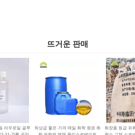
뜨거운 판매
듐 라우로일 글루
최상급 좋은 가격 매일 화학 원료 화
화장품 등급 유
3-31-7)를 공장
학 유화제 액체 폴리소르베이트
왁스 고체 소르