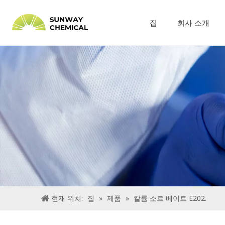
집
회사 소개
현재 위치:
집
»
제품
»
칼륨 소르 베이트 E202.