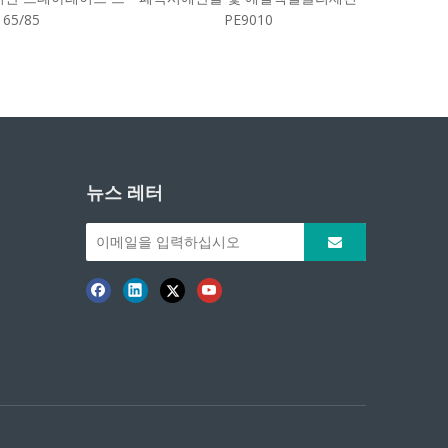
 65/85
PE9010
뉴스 레터