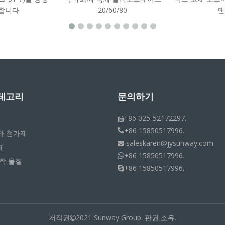
합니다.
20/60/80
팬
테고리
문의하기
+86 025-52172297.

+86 15850517996.

와 첨가제
saleskaren@jysunway.com

제
+86 15850517996.

학 물질
+86 15850517996.

저작권
2021 Sunway Group. 판권 소유.
