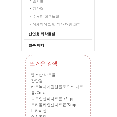
염화물
탄산염
수처리 화학물질
아세테이트 및 기타 대량 화학물질
산업용 화학물질
탈수 야채
뜨거운 검색
벤조산 나트륨
잔탄검
카르복시메틸셀룰로오스 나트
륨/Cmc
피토인산이나트륨 /Sapp
트리폴리인산나트륨/Stpp
L-라이신
염화콜린