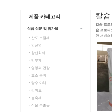
칼슘
제품 카테고리
칼슘 프로
식품 성분 및 첨가물
슘 프로피
한 서비스
산도 조절제
인산염
항산화제
방부제
영양과 건강
효소 준비
탈수 야채
감미료
농축제
식물 추출물