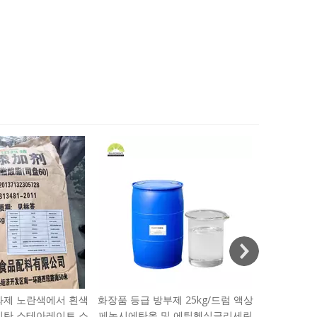
최저가 에
산 이나트륨
화제 노란색에서 흰색
화장품 등급 방부제 25kg/드럼 액상
비탄 스테아레이트 스
페녹시에탄올 및 에틸헥실글리세린