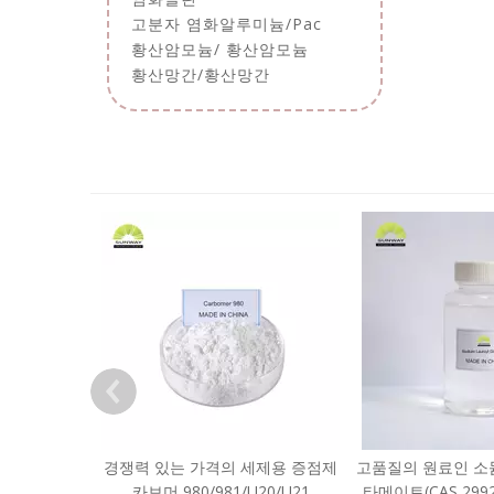
고분자 염화알루미늄/Pac
황산암모늄/ 황산암모늄
황산망간/황산망간
경쟁력 있는 가격의 세제용 증점제
고품질의 원료인 소
카보머 980/981/U20/U21
타메이트(CAS 2992