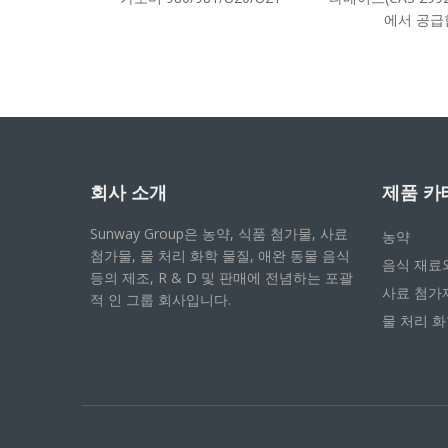
에서 공급
회사 소개
제품 카
Sunway Group은 농약, 식품 첨가물, 사료
농약
첨가물, 물 처리 화학 물질, 애완 동물 음식
음식 재료
등의 제조, R & D 및 판매에 전념하는 포괄
사료 첨가
적 인 그룹 회사입니다.
물 처리 화