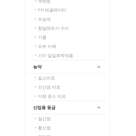
예방법
PH 레귤레이터
보습제
항알레르기 수리
기름
피부 미백
기타 일일화학제품
농약
질소비료
인산염 비료
미량 원소 비료
산업용 등급
질산염
황산염