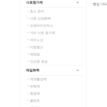
사료첨가제
빵집 CAS
상 대량 음
효소 준비
사료 산성화제
프로바이오틱스
기타 사료 첨가제
아미노산
미량원소
예방법
인산염 공급
매일화학
계면활성제
유화제
증점제
첼란트