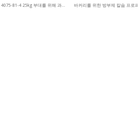
 4075-81-4 25kg 부대를 위해 과립
바커리를 위한 방부제 칼슘 프로
식 급료 칼슘 propionate e282 백
분말 CAS 4075-81-4 식품
색 분말 백색