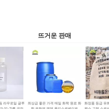
뜨거운 판매
듐 라우로일 글루
최상급 좋은 가격 매일 화학 원료 화
화장품 등급 유
3-31-7)를 공장
학 유화제 액체 폴리소르베이트
왁스 고체 소르