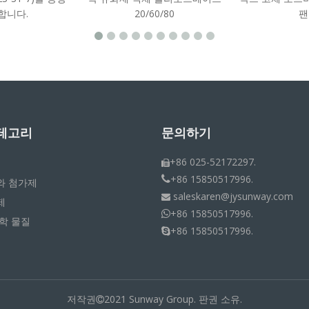
합니다.
20/60/80
팬
테고리
문의하기
+86 025-52172297.

+86 15850517996.

와 첨가제
saleskaren@jysunway.com

제
+86 15850517996.

학 물질
+86 15850517996.

저작권
2021 Sunway Group. 판권 소유.
