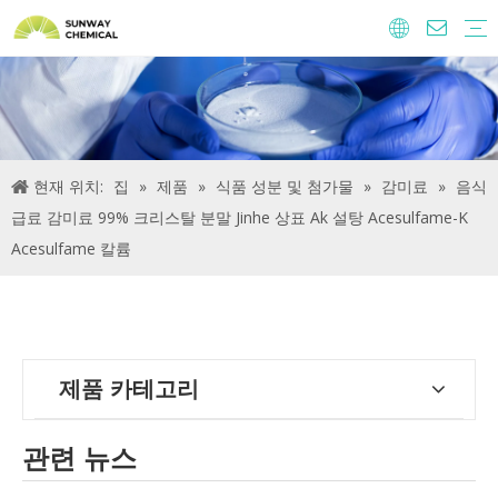
농약
음식 재료와 첨가제
사료 첨가제
물 처리 화학 물질
현재 위치:
집
»
제품
»
식품 성분 및 첨가물
»
감미료
»
음식
급료 감미료 99% 크리스탈 분말 Jinhe 상표 Ak 설탕 Acesulfame-K
Acesulfame 칼륨
제품 카테고리
관련 뉴스